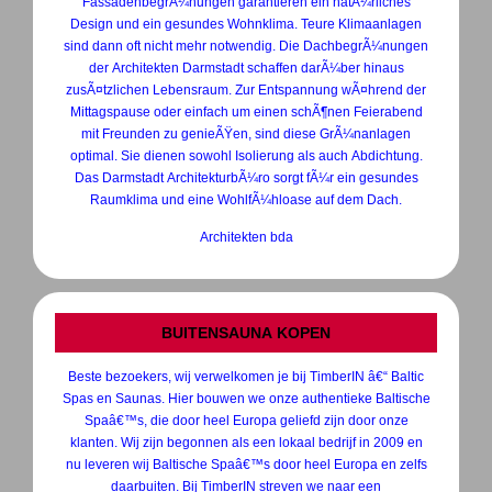
FassadenbegrÃ¼nungen garantieren ein natÃ¼rliches
Design und ein gesundes Wohnklima. Teure Klimaanlagen
sind dann oft nicht mehr notwendig. Die DachbegrÃ¼nungen
der Architekten Darmstadt schaffen darÃ¼ber hinaus
zusÃ¤tzlichen Lebensraum. Zur Entspannung wÃ¤hrend der
Mittagspause oder einfach um einen schÃ¶nen Feierabend
mit Freunden zu genieÃŸen, sind diese GrÃ¼nanlagen
optimal. Sie dienen sowohl Isolierung als auch Abdichtung.
Das Darmstadt ArchitekturbÃ¼ro sorgt fÃ¼r ein gesundes
Raumklima und eine WohlfÃ¼hloase auf dem Dach.
Architekten bda
BUITENSAUNA KOPEN
Beste bezoekers, wij verwelkomen je bij TimberIN â€“ Baltic
Spas en Saunas. Hier bouwen we onze authentieke Baltische
Spaâ€™s, die door heel Europa geliefd zijn door onze
klanten. Wij zijn begonnen als een lokaal bedrijf in 2009 en
nu leveren wij Baltische Spaâ€™s door heel Europa en zelfs
daarbuiten. Bij TimberIN streven we naar een