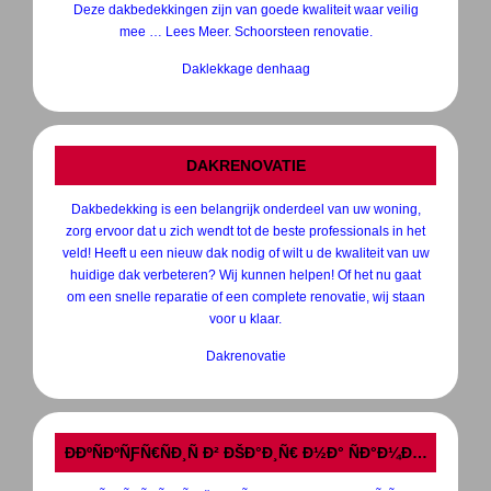
Deze dakbedekkingen zijn van goede kwaliteit waar veilig
mee … Lees Meer. Schoorsteen renovatie.
Daklekkage denhaag
DAKRENOVATIE
Dakbedekking is een belangrijk onderdeel van uw woning,
zorg ervoor dat u zich wendt tot de beste professionals in het
veld! Heeft u een nieuw dak nodig of wilt u de kwaliteit van uw
huidige dak verbeteren? Wij kunnen helpen! Of het nu gaat
om een snelle reparatie of een complete renovatie, wij staan
voor u klaar.
Dakrenovatie
Ð­ÐºÑÐºÑƑÑ€ÑÐ¸Ñ Ð² ÐŠÐ°Ð¸Ñ€ Ð½Ð° ÑÐ°Ð¼Ð¾Ð»Ñ‘Ñ‚ÐΜ