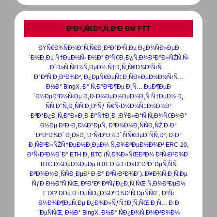
ÐºÐ¾Ñ€Ð¾Ñ‚ÐºÐ¸ÐΜ FTT
ÐŸÑ€Ð¾ÑÐ¼Ð°Ñ‚Ñ€Ð¸Ð²Ð°Ð¹Ñ‚Ðµ Ð¿Ð¾ÑÐ»ÐµÐ
´Ð½Ð¸Ðµ Ñ†ÐµÐ½Ñ‹ Ð½Ð° ÐºÑ€Ð¸Ð¿Ñ‚Ð¾Ð²Ð°Ð»ÑŽÑ‚Ñ‹
Ð´Ð»Ñ ÑÐ¾Ñ‚ÐµÐ½ Ñ†Ð¸Ñ„Ñ€Ð¾Ð²Ñ‹Ñ…
Ð°ÐºÑ‚Ð¸Ð²Ð¾Ð², Ð¿ÐµÑ€ÐµÑ‡Ð¸ÑÐ»ÐµÐ½Ð½Ñ‹Ñ…
Ð½Ð° BingX, Ð° Ñ‚Ð°ÐºÐ¶Ðµ Ð¸Ñ… ÐµÐ¶ÐµÐ
´Ð½ÐµÐ²Ð½Ñ‹Ðµ Ð¸Ð·Ð¼ÐµÐ½ÐµÐ½Ð¸Ñ Ñ†ÐµÐ½ Ð¸
ÑÑ‚Ð°Ñ‚Ð¸ÑÑ‚Ð¸ÐºÑƒ Ñ€Ñ‹Ð½Ð¾Ñ‡Ð½Ð¾Ð¹
ÐºÐ°Ð¿Ð¸Ñ‚Ð°Ð»Ð¸Ð·Ð°Ñ†Ð¸Ð¸.ÐŸÐ»Ð°Ñ‚Ñ„Ð¾Ñ€Ð¼Ð°
Ð½Ðµ Ð²Ð·Ð¸Ð¼Ð°ÐµÑ‚ ÐºÐ¾Ð¼Ð¸ÑÑÐ¸ÑŽ Ð·Ð°
Ð²Ð²Ð¾Ð´ Ð¸Ð»Ð¸ Ð²Ñ‹Ð²Ð¾Ð´ ÑÑ€ÐµÐ´ÑÑ‚Ð², Ð·Ð°
Ð¸ÑÐºÐ»ÑŽÑ‡ÐµÐ½Ð¸ÐµÐ¼ Ñ‚Ð¾ÐºÐµÐ½Ð¾Ð² ERC-20,
Ð²Ñ‹Ð²Ð¾Ð´Ð° ETH Ð¸ BTC (Ñ‚Ð¾Ð»ÑŒÐºÐ¾ Ð²Ñ‹Ð²Ð¾Ð´
BTC Ð¼ÐµÐ½ÐµÐµ 0,01 Ð¾Ð±Ð»Ð°Ð³Ð°ÐµÑ‚ÑÑ
ÐºÐ¾Ð¼Ð¸ÑÑÐ¸ÐµÐ¹ Ð·Ð° Ð²Ñ‹Ð²Ð¾Ð´). Ð¥Ð¾Ñ‚Ð¸Ñ‚Ðµ
ÑƒÐ·Ð½Ð°Ñ‚ÑŒ, ÐºÐ°Ðº ÐºÑƒÐ¿Ð¸Ñ‚ÑŒ Ñ‚Ð¾ÐºÐµÐ½
FTX? ÐÐµ Ð±ÐµÑÐ¿Ð¾ÐºÐ¾Ð¹Ñ‚ÐµÑÑŒ, Ð²Ñ‹
Ð¼Ð¾Ð¶ÐµÑ‚Ðµ Ð¿Ð¾Ð»ÑƒÑ‡Ð¸Ñ‚ÑŒ Ð¸Ñ… Ð·Ð
´ÐµÑÑŒ, Ð½Ð° BingX, Ð½Ð° ÑÐ¿Ð¾Ñ‚Ð¾Ð²Ð¾Ð¼