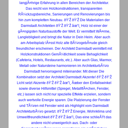
langjÃ¤hrige Erfahrung in allen Bereichen der Architektur.
Das reicht von Holzkonstruktionen, transparenten
RÃ¼ckzugsbereiche, Sanierungen und Renovierungen bis
hin zum kompletten Neubau. ðŸ’Ž ðŸ’Ž Die Materialien der
Darmstadt Architekten ðŸ’Ž ðŸ’Ž âœ”ï¸ Holz ist einer der
gÃ¤ngigsten Naturbaustoffe der Welt. Er vermittelt WÃ¤rme,
Langlebligkeit und bringt die Natur in Dein Heim. Aber auch
am Arbeitsplatz lÃ¤sst Holz alte BÃ¼rogebÃ¤ude gleich
freundlicher erscheinen. Der Architekt Darmstadt vermittelt mit
Holzkonstruktionen GemÃ¼tlichkeit sowie Behaglichkeit
(Cafeteria, Hotels, Restaurants, etc.). Aber auch Glas, Marmor,
Metall oder Natursteine harmonieren im ArchitekturbÃ¼ro
Darmstadt hervorragend miteinander. Mit dieser Die
Kombination setzt der Architekt Darmstadt Akzente! ðŸ’Ž ðŸ’Ž
Licht setzt Akzente ðŸ’Ž ðŸ’Ž âœ”ï¸ Ãœber den Einfallswinkel
sowie diverse Hilfsmittel (Spiegel, MetallflÃ¤chen, Fenster,
etc.) lassen sich nicht nur spezielle Effekte erzielen, sondern
auch wertvolle Energie sparen. Die Platzierung der Fenster
und TÃ¼ren mit Fenster wird als Highlight vom Darmstadt
ArchitekturbÃ¼ro gesetzt. ðŸ’Ž ðŸ’Ž Energie, Wohnklima und
Umweltfreundlichkeit ðŸ’Ž ðŸ’Ž âœ”ï¸ Das eine schlieÃŸt das
andere nicht unweigerlich aus. Dach- oder