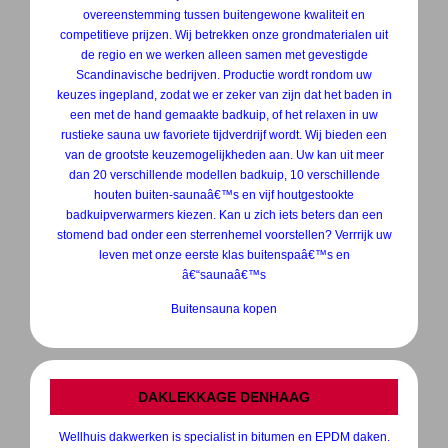
overeenstemming tussen buitengewone kwaliteit en
competitieve prijzen. Wij betrekken onze grondmaterialen uit
de regio en we werken alleen samen met gevestigde
Scandinavische bedrijven. Productie wordt rondom uw
keuzes ingepland, zodat we er zeker van zijn dat het baden in
een met de hand gemaakte badkuip, of het relaxen in uw
rustieke sauna uw favoriete tijdverdrijf wordt. Wij bieden een
van de grootste keuzemogelijkheden aan. Uw kan uit meer
dan 20 verschillende modellen badkuip, 10 verschillende
houten buiten-saunaâ€™s en vijf houtgestookte
badkuipverwarmers kiezen. Kan u zich iets beters dan een
stomend bad onder een sterrenhemel voorstellen? Verrrijk uw
leven met onze eerste klas buitenspaâ€™s en
â€“saunaâ€™s
Buitensauna kopen
DAKLEKKAGE DENHAAG
Wellhuis dakwerken is specialist in bitumen en EPDM daken.