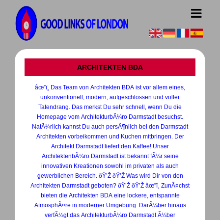
ARCHITEKTEN BDA
âœ”ï¸ Das Team von Architekten BDA ist vor allem eines,
unkonventionell, modern, aufgeschlossen und voller
Tatendrang. Das merkst Du sehr schnell, wenn Du die
Homepage vom ArchitekturbÃ¼ro Darmstadt besuchst.
NatÃ¼rlich kannst Du auch persÃ¶nlich bei den Darmstadt
Architekten vorbeikommen und Kuchen mitbringen. Der
Architekt Darmstadt liefert den Kaffee! Unser
ArchitektenbÃ¼ro Darmstadt ist bekannt fÃ¼r seine
innovativen Kreationen sowohl im privaten als auch
gewerblichen Bereich. ðŸ’Ž ðŸ’Ž Was wird Dir von den
Architekten Darmstadt geboten? ðŸ’Ž ðŸ’Ž âœ”ï¸ ZunÃ¤chst
bieten die Architekten BDA eine lockere, entspannte
AtmosphÃ¤re in moderner Umgebung. DarÃ¼ber hinaus
verfÃ¼gt das ArchitekturbÃ¼ro Darmstadt Ã¼ber