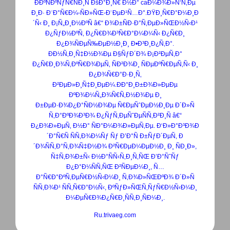
Ð­ÐºÑÐºÑƒÑ€ÑÐ¸Ñ ÐšÐ°Ð¸Ñ€ Ð½Ð° caÐ¼Ð¾Ð»Ñ‘Ñ‚Ðµ
Ð¸Ð· Ð¨Ð°Ñ€Ð¼-ÑÐ»ÑŒ-Ð¨ÐµÐ¹Ñ…Ð°.ÐŸÐ¸Ñ€Ð°Ð¼Ð¸Ð
´Ñ‹ Ð¸ Ð¡Ñ„Ð¸Ð½ÐºÑ â€“ Ð¾Ð±ÑÐ·Ð°Ñ‚ÐµÐ»ÑŒÐ½Ñ‹Ð¹
Ð¿ÑƒÐ½ÐºÑ‚ Ð¿Ñ€Ð¾Ð³Ñ€Ð°Ð¼Ð¼Ñ‹ Ð¿Ñ€Ð¸
Ð¿Ð¾ÑÐµÑ‰ÐµÐ½Ð¸Ð¸ Ð•Ð³Ð¸Ð¿Ñ‚Ð°.
ÐÐ½Ñ‚Ð¸Ñ‡Ð½Ð¾Ðµ Ð§ÑƒÐ´Ð¾ Ð¡Ð²ÐµÑ‚Ð°
Ð¿Ñ€Ð¸Ð¾Ñ‚ÐºÑ€Ð¾ÐµÑ‚ ÑÐ²Ð¾Ð¸ ÑÐµÐºÑ€ÐµÑ‚Ñ‹ Ð¸
Ð¿Ð¾Ñ€Ð°Ð·Ð¸Ñ‚
Ð²ÐµÐ»Ð¸Ñ‡Ð¸ÐµÐ¼.ÐÐ°Ð¸Ð±Ð¾Ð»ÐµÐµ
ÐºÐ¾Ð¼Ñ„Ð¾Ñ€Ñ‚Ð½Ð¾Ðµ Ð¸
Ð±ÐµÐ·Ð¾Ð¿Ð°ÑÐ½Ð¾Ðµ Ñ€ÐµÑˆÐµÐ½Ð¸Ðµ Ð´Ð»Ñ
Ñ‚Ð°ÐºÐ¾Ð³Ð¾ Ð¿ÑƒÑ‚ÐµÑˆÐµÑÑ‚Ð²Ð¸Ñ â€“
Ð¿Ð¾Ð»ÐµÑ‚ Ð½Ð° ÑÐ°Ð¼Ð¾Ð»ÐµÑ‚Ðµ. Ð‘Ð»Ð°Ð³Ð¾Ð
´Ð°Ñ€Ñ ÑÑ‚Ð¾Ð¼Ñƒ Ñƒ Ð’Ð°Ñ Ð±ÑƒÐ´ÐµÑ‚ Ð
´Ð¾ÑÑ‚Ð°Ñ‚Ð¾Ñ‡Ð½Ð¾ Ð²Ñ€ÐµÐ¼ÐµÐ½Ð¸ Ð¸ ÑÐ¸Ð»,
Ñ‡Ñ‚Ð¾Ð±Ñ‹ Ð½Ð°ÑÑ‹Ñ‚Ð¸Ñ‚ÑŒ Ð’Ð°ÑˆÑƒ
Ð¿Ð°Ð¼ÑÑ‚ÑŒ Ð²ÑÐµÐ¼Ð¸, Ñ…
Ð°Ñ€Ð°ÐºÑ‚ÐµÑ€Ð½Ñ‹Ð¼Ð¸ Ñ‚Ð¾Ð»ÑŒÐºÐ¾ Ð´Ð»Ñ
ÑÑ‚Ð¾Ð¹ ÑÑ‚Ñ€Ð°Ð½Ñ‹, ÐºÑƒÐ»ÑŒÑ‚ÑƒÑ€Ð½Ñ‹Ð¼Ð¸
Ð¼ÐµÑ€Ð¾Ð¿Ñ€Ð¸ÑÑ‚Ð¸ÑÐ¼Ð¸.
Ru.trivaeg.com